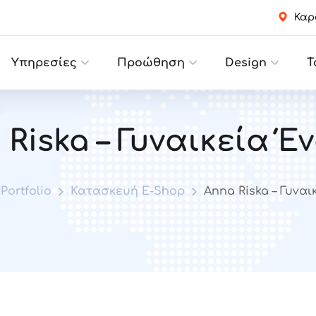
Καρα
Υπηρεσίες
Προώθηση
Design
Τ
 Riska – Γυναικεία Έ
Portfolio
Κατασκευή E-Shop
Anna Riska – Γυνα