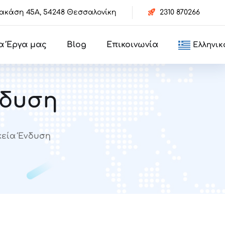
κάση 45Α, 54248 Θεσσαλονίκη
2310 870266
α Έργα μας
Blog
Επικοινωνία
Ελληνικ
νδυση
ικεία Ένδυση