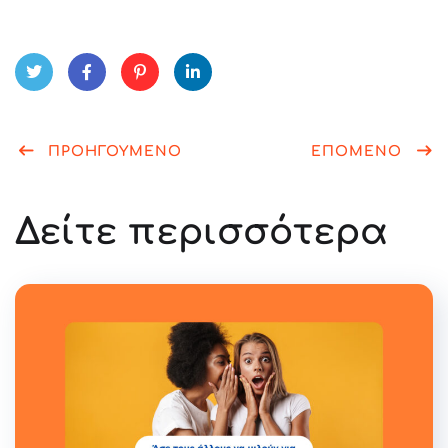
Twitt
Fac
Pint
Link
er
ΠΡΟΗΓΟΥΜΕΝΟ
ebo
eres
edIn
ΕΠΟΜΕΝΟ
ok
t
Δείτε περισσότερα